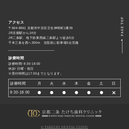
アクセス
〒604-8861 京都市中京区壬生神明町1番39
JR京都駅から14分
JR二条駅、地下鉄東西線二条駅より徒歩5分
千本三条を西へ300m 当院前に駐車場5台完備
診療時間
診療時間/ 8:30-18:00
休診/ 日曜・祝日
※受付時間は17:00までとなります。
診療時間
月
火
水
木
金
土
日
8:30-18:00
© TAKECHI DENTAL CLINIC