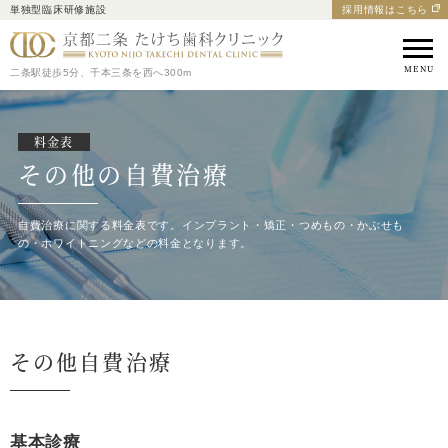
単独型臨床研修施設
採用情報はこちら
京都市中京区の歯医者｜
二条駅徒歩5分、千本三条を西へ300m
料金表
その他の自費治療
自費治療に関する料金表です。
インプラント・矯正・つめもの・かぶせも
の・ホワイトニングなどの料金となります。
その他自費治療
基本診療