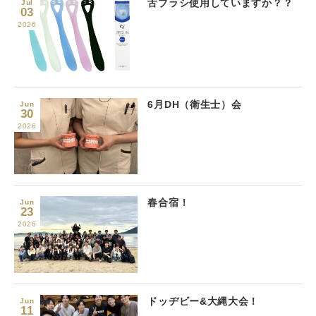
舌ブラシ使用していますか？？
Jul
03
2026
6月DH（衛生士）会
Jun
30
2026
春合宿！
Jun
23
2026
ドッヂビー&大縄大会！
Jun
11