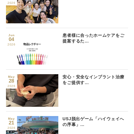
2026
患者様に合ったホームケアをご
Jun
04
提案するた…
2026
安心・安全なインプラント治療
May
28
をご提供す…
2026
USJ脱出ゲーム「ハイウェイへ
May
21
の序幕」…
2026