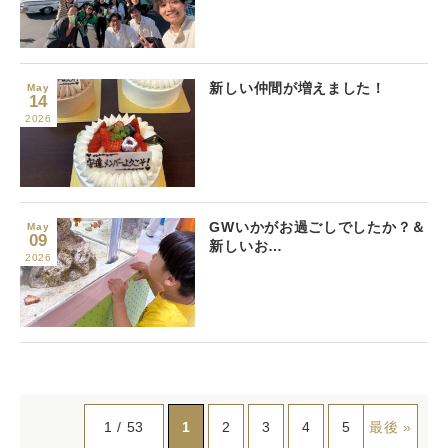
新しい仲間が増えました！
May
14
2026
GWいかがお過ごしでしたか？＆
May
09
新しいお…
2026
1 / 53
1
2
3
4
5
最後 »