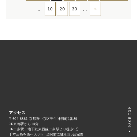
10
20
30
»
...
...
アクセス
〒604-8861 京都市中京区壬生神明町1番39
JR京都駅から14分
JR二条駅、地下鉄東西線二条駅より徒歩5分
千本三条を西へ300m 当院前に駐車場5台完備