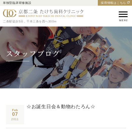
単独型臨床研修施設
採用情報はこちら
京都市中京区の歯医者｜
二条駅徒歩5分、千本三条を西へ300m
スタッフブログ
☆お誕生日会＆動物わたろん☆
Feb
07
2011