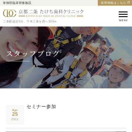
単独型臨床研修施設
採用情報はこちら
京都市中京区の歯医者｜
二条駅徒歩5分、千本三条を西へ300m
スタッフブログ
セミナー参加
Apr
25
2011