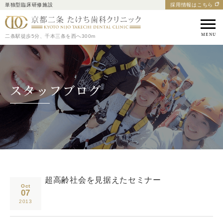
単独型臨床研修施設
採用情報はこちら
京都市中京区の歯医者｜
二条駅徒歩5分、千本三条を西へ300m
スタッフブログ
超高齢社会を見据えたセミナー
Oct
07
2013