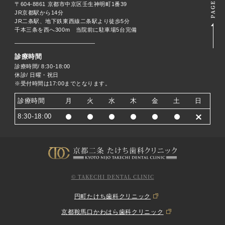
〒604-8861 京都市中京区壬生神明町1番39
JR京都駅から14分
JR二条駅、地下鉄東西線二条駅より徒歩5分
千本三条を西へ300m 当院前に駐車場5台完備
診療時間
診療時間/ 8:30-18:00
休診/ 日曜・祝日
※受付時間は17:00までとなります。
診療時間
月
火
水
木
金
土
日
8:30-18:00
© TAKECHI DENTAL CLINIC
円町たけち歯科クリニック
京都鞍馬口かわはら歯科クリニック