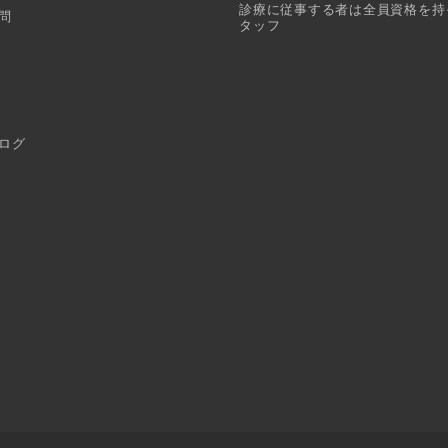
診療に従事する者は全員資格を持
問
タッフ
ログ