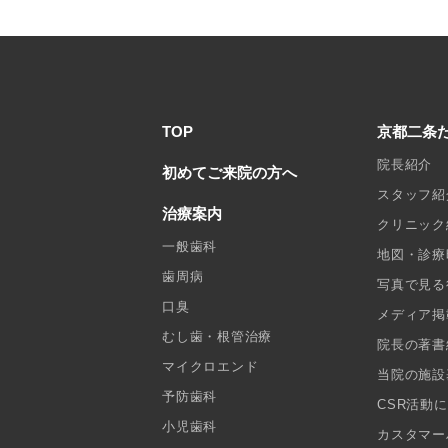
TOP
京都二条
院長紹介
初めてご来院の方へ
スタッフ紹
治療案内
クリニック
一般歯科
地図・診療
歯周病
写真で見る
口臭
メディア掲
むし歯・根管治療
院長の著書
マイクロエンド
当院の施設
予防歯科
CSR活動
小児歯科
カスタマー