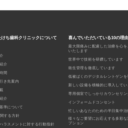
たけち歯科クリニックについて
喜んでいただいている10の理
最大限痛みに配慮した治療を心を
いたします
介
世界中で技術を研鑽しています
紹介
衛生管理を徹底しています
時間
低被ばくのデジタルレントゲンを
行き先案内
新しい設備を積極的に導入してい
載
専用個室でしっかりカウンセリン
紹介
インフォームドコンセント
基準について
忙しいあなたのための半日集中治
に関する方針
様々なご要望にお応えする多彩な
プション
ハラスメントに対する行動指針