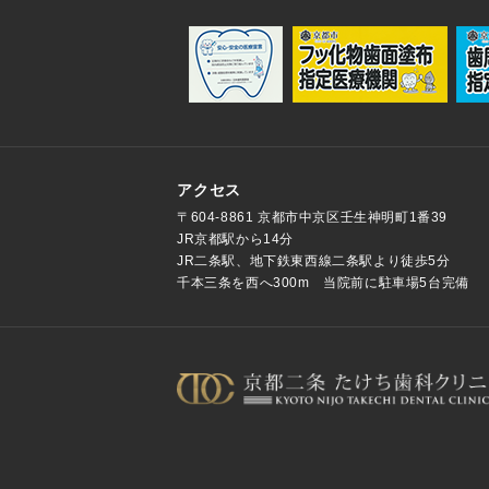
アクセス
〒604-8861 京都市中京区壬生神明町1番39
JR京都駅から14分
JR二条駅、地下鉄東西線二条駅より徒歩5分
千本三条を西へ300m 当院前に駐車場5台完備