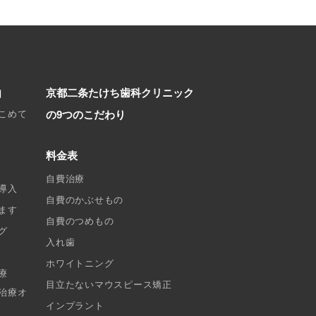
由
京都二条たけち歯科クリニック
こめて
の9つのこだわり
料金表
自費治療
導入
自費のかぶせもの
ます
自費のつめもの
グ
入れ歯
ホワイトニング
療
目立たないマウスピース矯正
治療オ
インプラント