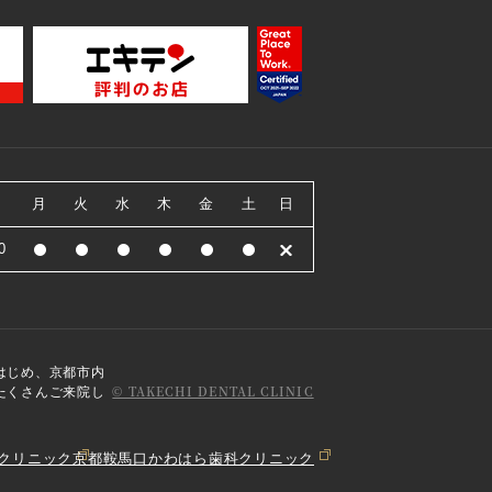
月
火
水
木
金
土
日
0
はじめ、京都市内
© TAKECHI DENTAL CLINIC
たくさんご来院し
クリニック
京都鞍馬口かわはら歯科クリニック