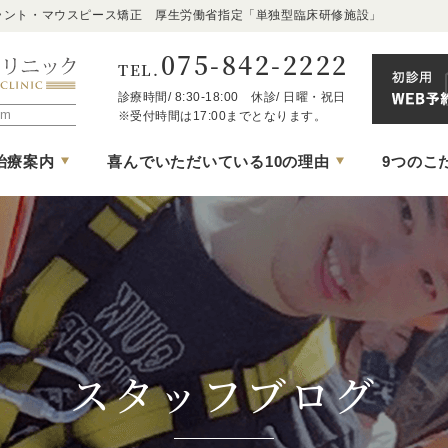
ラント・マウスピース矯正 厚生労働省指定「単独型臨床研修施設」
075-842-2222
TEL.
診療時間/ 8:30-18:00 休診/ 日曜・祝日
京都市中京区の歯医者｜京都二条たけち歯科クリニ
m
※受付時間は17:00までとなります。
治療案内
喜んでいただいている10の理由
9つのこ
スタッフブログ