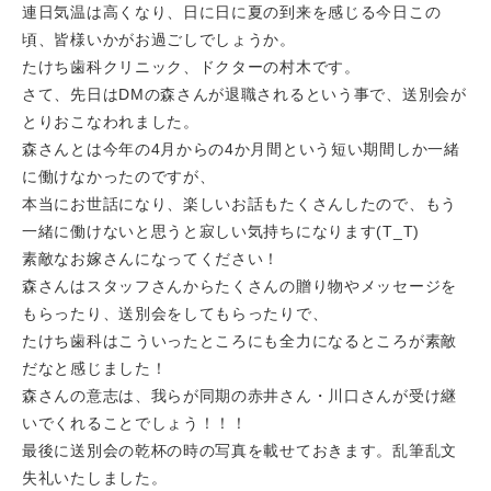
連日気温は高くなり、日に日に夏の到来を感じる今日この
頃、皆様いかがお過ごしでしょうか。
たけち歯科クリニック、ドクターの村木です。
さて、先日はDMの森さんが退職されるという事で、送別会が
とりおこなわれました。
森さんとは今年の4月からの4か月間という短い期間しか一緒
に働けなかったのですが、
本当にお世話になり、楽しいお話もたくさんしたので、もう
一緒に働けないと思うと寂しい気持ちになります(T_T)
素敵なお嫁さんになってください！
森さんはスタッフさんからたくさんの贈り物やメッセージを
もらったり、送別会をしてもらったりで、
たけち歯科はこういったところにも全力になるところが素敵
だなと感じました！
森さんの意志は、我らが同期の赤井さん・川口さんが受け継
いでくれることでしょう！！！
最後に送別会の乾杯の時の写真を載せておきます。乱筆乱文
失礼いたしました。