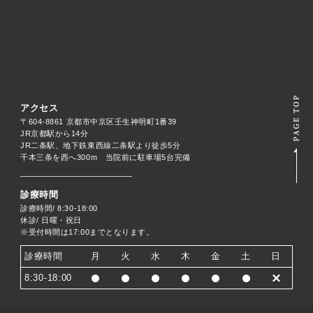
アクセス
〒604-8861 京都市中京区壬生神明町1番39
JR京都駅から14分
JR二条駅、地下鉄東西線二条駅より徒歩5分
千本三条を西へ300m 当院前に駐車場5台完備
診療時間
診療時間/ 8:30-18:00
休診/ 日曜・祝日
※受付時間は17:00までとなります。
診療時間
月
火
水
木
金
土
日
8:30-18:00