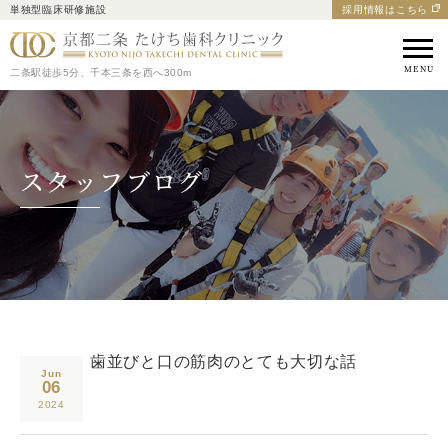
単独型臨床研修施設
採用情報はこちら
京都市中京区の歯医者｜
二条駅徒歩5分、千本三条を西へ300m
スタッフブログ
歯並びと口の筋肉のとても大切な話
Jun
06
2024