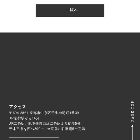
一覧へ
アクセス
〒604-8861 京都市中京区壬生神明町1番39
JR京都駅から14分
JR二条駅、地下鉄東西線二条駅より徒歩5分
千本三条を西へ300m 当院前に駐車場5台完備