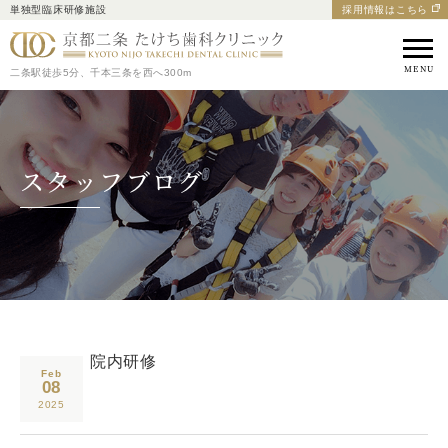
単独型臨床研修施設
採用情報はこちら
京都市中京区の歯医者｜
二条駅徒歩5分、千本三条を西へ300m
スタッフブログ
院内研修
Feb
08
2025