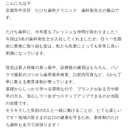
こんにちは🌞
京都市中京区 たけち歯科クリニック 歯科衛生士の藤山で
す。
たけち歯科に、今年度もフレッシュな仲間が加わりました！
今回は3名の歯科衛生士が入社してくれましたが、日々一生懸
命に業務に取り組む姿は、私たち先輩にとっても非常に良い
刺激になっています。
現在は新人研修の真っ最中。診療後の練習はもちろん、パノ
ラマ撮影のコツから歯周基本検査、口腔内写真など、1から丁
寧に教える教育体制が整っています。
基礎からしっかり学べる環境なので、ブランクがある方や新
卒の方も、安心して一歩ずつステップアップできるのが当院
の自慢です。
キラキラした笑顔の3人と一緒に働けることが、とても楽しい
です！地域の皆さまのお口の健康を守るため、新体制のたけ
ち歯科も全力で頑張ります！