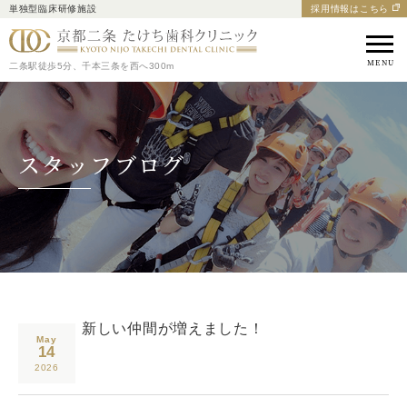
単独型臨床研修施設
採用情報はこちら
京都市中京区の歯医者｜
二条駅徒歩5分、千本三条を西へ300m
スタッフブログ
新しい仲間が増えました！
May
14
2026