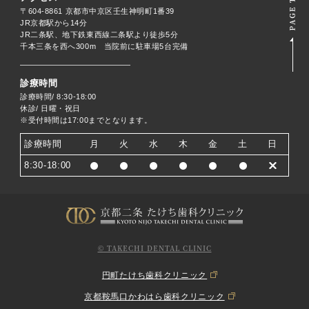
〒604-8861 京都市中京区壬生神明町1番39
JR京都駅から14分
JR二条駅、地下鉄東西線二条駅より徒歩5分
千本三条を西へ300m 当院前に駐車場5台完備
診療時間
診療時間/ 8:30-18:00
休診/ 日曜・祝日
※受付時間は17:00までとなります。
診療時間
月
火
水
木
金
土
日
8:30-18:00
© TAKECHI DENTAL CLINIC
円町たけち歯科クリニック
京都鞍馬口かわはら歯科クリニック