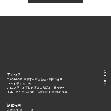
アクセス
〒604-8861 京都市中京区壬生神明町1番39
JR京都駅から14分
JR二条駅、地下鉄東西線二条駅より徒歩5分
千本三条を西へ300m 当院前に駐車場5台完備
診療時間
診療時間/ 8:30-18:00