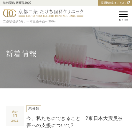
単独型臨床研修施設
採用情報はこちら
京都市中京区の歯医者｜
二条駅徒歩5分、千本三条を西へ300m
新着情報
未分類
Apr
11
今、私たちにできること ?東日本大震災被
2011
害への支援について?