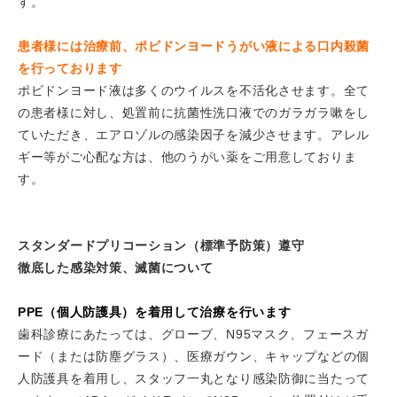
す。
患者様には治療前、ポビドンヨードうがい液による口内殺菌
を行っております
ポビドンヨード液は多くのウイルスを不活化させます。全て
の患者様に対し、処置前に抗菌性洗口液でのガラガラ嗽をし
ていただき、エアロゾルの感染因子を減少させます。アレル
ギー等がご心配な方は、他のうがい薬をご用意しておりま
す。
スタンダードプリコーション（標準予防策）遵守
徹底した感染対策、滅菌について
PPE（個人防護具）を着用して治療を行います
歯科診療にあたっては、グローブ、N95マスク、フェースガ
ード（または防塵グラス）、医療ガウン、キャップなどの個
人防護具を着用し、スタッフ一丸となり感染防御に当たって