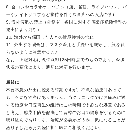
8. 合コンやカラオケ、パチンコ店、雀荘、ライブハウス、バ
ーやナイトクラブなど接待を伴う飲食店への入店の禁止
9. 海外渡航の禁止（外務省 各国に対する感染症危険情報の
発出により判断）
10. 海外から帰国した人との濃厚接触の禁止
11. 外出する場合は、マスク着用と手洗いを厳守し、顔を触
らないように注意すること
なお、上記対応は現時点6月25日時点でのものであり、今後
状況の変化により、適切に対応を行います。
最後に
不要不急の外出は控える時期ですが、不急な治療はあって
も、不要な治療はありません。当クリニックではお痛みに対
する治療や口腔衛生の維持はこの時期でも必要な処置である
と考え、感染予防を徹底して皆様のお口の健康を守るために
取り組んでおります。治療が必要かどうか、気になることが
ありましたらお気軽に担当医にご相談ください。