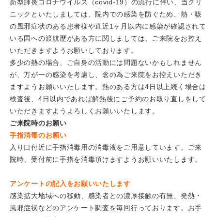
新型肺炎コロナウイルス（covid-19）の流行に伴い、当クリ
ニックといたしましては、院内での感染を防ぐため、熱・咳
の風邪症状のある患者様や直近1ヶ月以内に感染が確認されて
いる国への渡航歴がある方に関しましては、ご来院をお控え
いただきますようお願いしております。
多少の熱の場合、ご自身の活動には問題ないかもしれません
が、万が一の感染を考慮し、念の為ご来院をお控えいただき
ますようお願いいたします。熱のある方は4日以上続く場合は
検査後、4日以内であれば解熱後にご予約のお取り直しをして
いただきますようよろしくお願いいたします。
ご来院時のお願い
手指消毒のお願い
入り口付近に手指消毒用の消毒液をご用意しています。ご来
院時、受付前に手指を消毒頂けますようお願いいたします。
アンケートの記入をお願いいたします
感染拡大地域への移動、感染者との濃厚接触の有無、発熱・
風邪症状などのアンケート調査を毎回行っております。お手