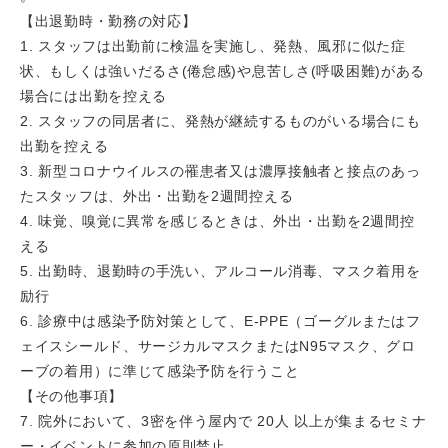
【出退勤時・勤務の対応】
1. スタッフは出勤前に検温を実施し、発熱、風邪に似た症
状、もしくは強いだるさ(倦怠感)や息苦しさ(呼吸困難)がある
場合には出勤を控える
2. スタッフの同居者に、発熱が継続するものがいる場合にも
出勤を控える
3. 新型コロナウイルスの罹患者又は濃厚接触者と接点のあっ
たスタッフは、外出・出勤を2週間控える
4. 味覚、嗅覚に異常を感じるときは、外出・出勤を2週間控
える
5. 出勤時、退勤時の手洗い、アルコール消毒、マスク着用を
励行
6. 診療中は感染予防対策として、E-PPE（ゴーグルまたはフ
ェイスシールド、サージカルマスクまたはN95マスク、グロ
ーブの着用）に準じて感染予防を行うこと
【その他事項】
7. 院外において、3密を伴う屋内で 20人 以上が集まるセミナ
ー・イベントに参加の原則禁止