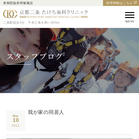
単独型臨床研修施設
採用情報はこちら
京都市中京区の歯医者｜
二条駅徒歩5分、千本三条を西へ300m
スタッフブログ
我が家の同居人
Mar
10
2011