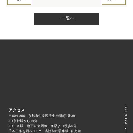
一覧へ
アクセス
〒604-8861 京都市中京区壬生神明町1番39
JR京都駅から14分
JR二条駅、地下鉄東西線二条駅より徒歩5分
千本三条を西へ300m 当院前に駐車場5台完備