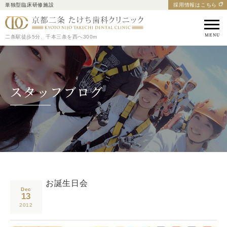
単独型臨床研修施設
採用情報はこちら
京都市中京区の歯医者｜
二条駅徒歩5分、千本三条を西へ300m
スタッフブログ
お誕生日会
Dec
13
2012