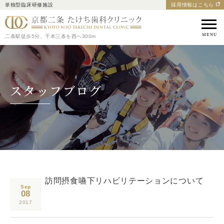
単独型臨床研修施設
採用情報はこちら
京都市中京区の歯医者｜
二条駅徒歩5分、千本三条を西へ300m
スタッフブログ
訪問摂食嚥下リハビリテーションについて
Sep
08
2017