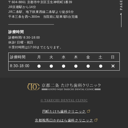
〒604-8861 京都市中京区壬生神明町1番39
JR京都駅から14分
JR二条駅、地下鉄東西線二条駅より徒歩5分
千本三条を西へ300m 当院前に駐車場5台完備
診療時間
診療時間/ 8:30-18:00
休診/ 日曜・祝日
※受付時間は17:00までとなります。
診療時間
月
火
水
木
金
土
日
8:30-18:00
© TAKECHI DENTAL CLINIC
円町たけち歯科クリニック
京都鞍馬口かわはら歯科クリニック