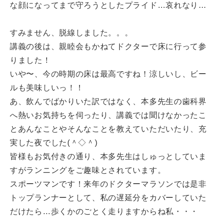
な顔になってまで守ろうとしたプライド…哀れなり…
すみません、脱線しました。。。
講義の後は、親睦会もかねてドクターで床に行って参
りました！
いや〜、今の時期の床は最高ですね！涼しいし、ビー
ルも美味しいっ！！
あ、飲んでばかりいた訳ではなく、本多先生の歯科界
へ熱いお気持ちを伺ったり、講義では聞けなかったこ
とあんなことやそんなことを教えていただいたり、充
実した夜でした(＾◇＾)
皆様もお気付きの通り、本多先生はしゅっとしていま
すがランニングをご趣味とされています。
スポーツマンです！来年のドクターマラソンでは是非
トップランナーとして、私の遅延分をカバーしていた
だけたら…歩くかのごとく走りますからね私・・・