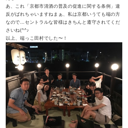
あ、これ「京都市清酒の普及の促進に関する条例」違
反がばれちゃいますねまぁ、私は京都いうても端の方
なので…セントラルな皆様はきちんと遵守されてくだ
さいね(^^♪
以上、端っこ田村でした〜！