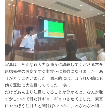
写真は、そんな百人力な我々に講義してくださる本多
康聡先生のお姿です☺非常〜に勉強になりました！あ
りがとうございました！個人的には、ほうれい線にも
効く運動に大注目してました（ 笑 ）
だけどあんまり注目してることが分かると、なんか恥
ずかしいので目だけギョロギョロさせてました。素直
にやっほう注目！と聞けばいいのに、わざわざ不細工