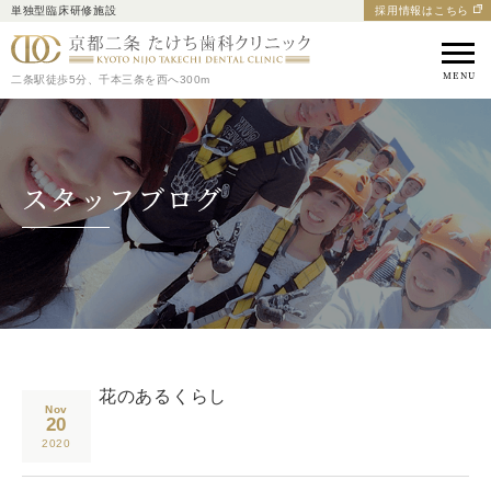
単独型臨床研修施設
採用情報はこちら
京都市中京区の歯医者｜
二条駅徒歩5分、千本三条を西へ300m
スタッフブログ
花のあるくらし
Nov
20
2020