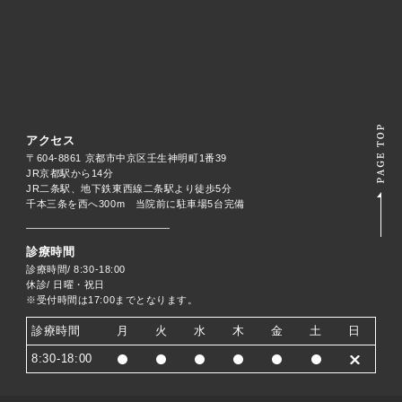
アクセス
〒604-8861 京都市中京区壬生神明町1番39
JR京都駅から14分
JR二条駅、地下鉄東西線二条駅より徒歩5分
千本三条を西へ300m 当院前に駐車場5台完備
診療時間
診療時間/ 8:30-18:00
休診/ 日曜・祝日
※受付時間は17:00までとなります。
診療時間
月
火
水
木
金
土
日
8:30-18:00