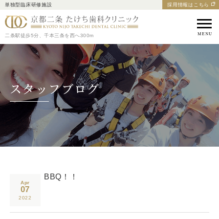
単独型臨床研修施設
採用情報はこちら
京都市中京区の歯医者｜
二条駅徒歩5分、千本三条を西へ300m
スタッフブログ
BBQ！！
Apr
07
2022