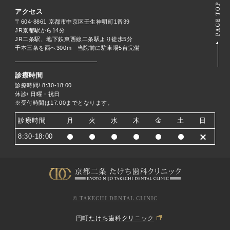
アクセス
〒604-8861 京都市中京区壬生神明町1番39
JR京都駅から14分
JR二条駅、地下鉄東西線二条駅より徒歩5分
千本三条を西へ300m 当院前に駐車場5台完備
診療時間
診療時間/ 8:30-18:00
休診/ 日曜・祝日
※受付時間は17:00までとなります。
診療時間
月
火
水
木
金
土
日
8:30-18:00
© TAKECHI DENTAL CLINIC
円町たけち歯科クリニック