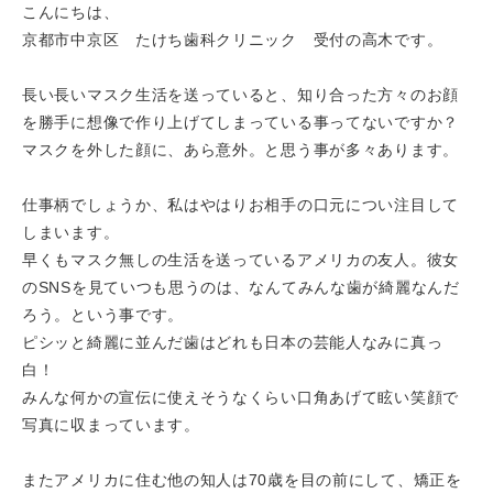
こんにちは、
京都市中京区 たけち歯科クリニック 受付の高木です。
長い長いマスク生活を送っていると、知り合った方々のお顔
を勝手に想像で作り上げてしまっている事ってないですか？
マスクを外した顔に、あら意外。と思う事が多々あります。
仕事柄でしょうか、私はやはりお相手の口元につい注目して
しまいます。
早くもマスク無しの生活を送っているアメリカの友人。彼女
のSNSを見ていつも思うのは、なんてみんな歯が綺麗なんだ
ろう。という事です。
ピシッと綺麗に並んだ歯はどれも日本の芸能人なみに真っ
白！
みんな何かの宣伝に使えそうなくらい口角あげて眩い笑顔で
写真に収まっています。
またアメリカに住む他の知人は70歳を目の前にして、矯正を