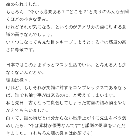
始められました。
もちろん、“今から必要ある？““どこを？“と周りのみんなが聞
くほどの小さな歪み。
けれどそれが気になる。というのがアメリカの歯に対する意
識の高さなんでしょう。
いくつになっても見た目をキープしようとするその感度の高
さに尊敬です。
日本ではこのままずっとマスク生活でいい。と考える人も少
なくないんだとか。
理由は様々。
けれど、もしそれが笑顔に対するコンプレックスであるなら
ば、誰でも治す事が出来るのに。と考えてしまいます。
私も先日、古くなって変色してしまった前歯の詰め物をやり
かえてもらいました。
白くて、詰め物だとは分からない出来上がりに先生をベタ褒
めしたら、“今は素材が優秀なんです“と謙遜の返事をいただ
きました。（もちろん腕の良さは必須です）