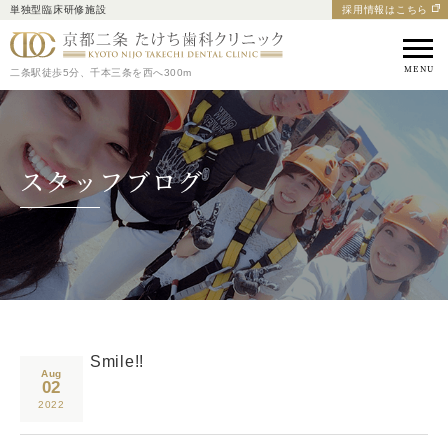
単独型臨床研修施設
採用情報はこちら
京都市中京区の歯医者｜
二条駅徒歩5分、千本三条を西へ300m
スタッフブログ
Smile!!
Aug
02
2022