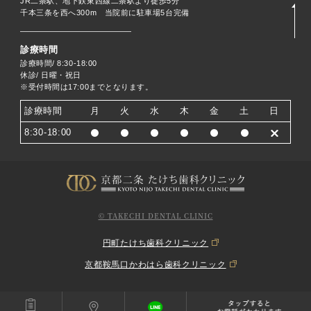
JR二条駅、地下鉄東西線二条駅より徒歩5分
千本三条を西へ300m 当院前に駐車場5台完備
診療時間
診療時間/ 8:30-18:00
休診/ 日曜・祝日
※受付時間は17:00までとなります。
診療時間
月
火
水
木
金
土
日
8:30-18:00
© TAKECHI DENTAL CLINIC
円町たけち歯科クリニック
京都鞍馬口かわはら歯科クリニック