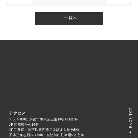
一覧へ
アクセス
〒604-8861 京都市中京区壬生神明町1番39
JR京都駅から14分
JR二条駅、地下鉄東西線二条駅より徒歩5分
千本三条を西へ300m 当院前に駐車場5台完備