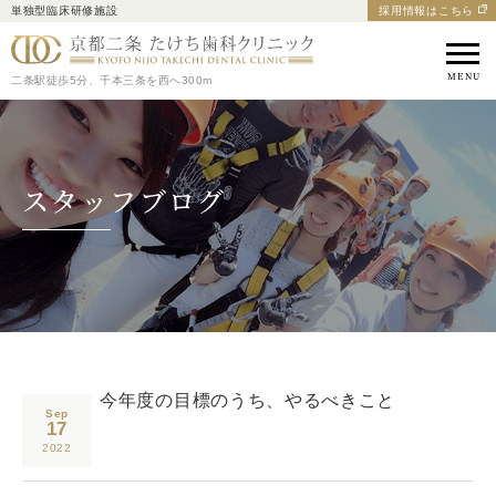
単独型臨床研修施設
採用情報はこちら
京都市中京区の歯医者｜
二条駅徒歩5分、千本三条を西へ300m
スタッフブログ
今年度の目標のうち、やるべきこと
Sep
17
2022